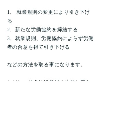
1、 就業規則の変更により引き下げ
る
2、新たな労働協約を締結する
3、就業規則、労働協約によらず労働
者の合意を得て引き下げる
などの方法を取る事になります。
ただし、賃金は従業員の生活に関わ
る重要な労働条件です。
基本的に、減額などの労働条件の引
き下げは雇用者の意思で自由にでき
るわけではないことをご認識くださ
い。
雇用者側が一方的に引き下げた場