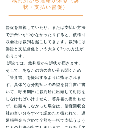
裁判所から連絡が来る（訴
状・支払い督促）
督促を無視していたり、または支払い方法
で折合いがつかなかったりすると、債権回
収会社は裁判を起こしてきます。裁判には
訴訟と支払督促という大きく2つの方法が
あります。
訴訟では、裁判所から訴状が届きます。
そして、あなたの方の言い分も聞くため
「答弁書」を提出するように指示されま
す。具体的な分割払いの希望を答弁書に書
いて、呼出期日に裁判所に出頭して対応を
しなければいけません。答弁書の提出もせ
ず、出頭もしなかった場合は、債権回収会
社の言い分をすべて認めたと扱われて、遅
延損害金も含めて全額を一括で支払うよう
にとの判決が出てしまいます。これを「欠