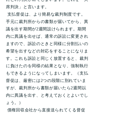
席判決」と言います。
支払督促は、より簡易な裁判制度です。
手元に裁判所からの書類が届いてから、異
議を出す期間が2週間設けられます。期間
内に異議を出せば、通常の訴訟に変更され
ますので、訴訟のときと同様に分割払いの
希望を出すなどの対応をすることになりま
す。これも訴訟と同じく放置すると、裁判
に負けたのを同様の結果となり、強制執行
もできるようになってしまいます。（支払
督促は、厳密には2つの段階に別れていま
すが、裁判所から書類が届いたら2週間以
内に異議を出す、と考えておくとよいでし
ょう。）
債権回収会社から直接送られてくる督促
状と異なり、訴状も支払督促も、裁判所名
入りの封筒で「特別送達郵便」という特殊