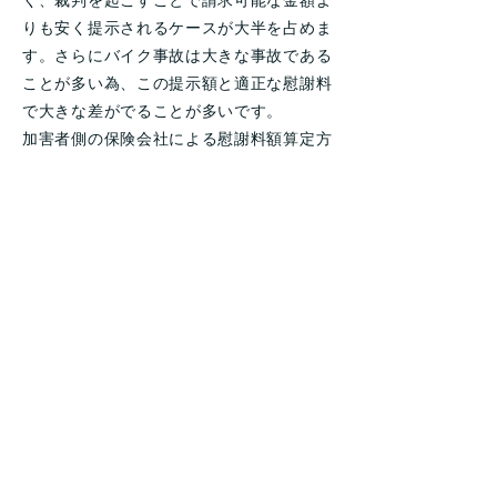
く、裁判を起こすことで請求可能な金額よ
りも安く提示されるケースが大半を占めま
す。さらにバイク事故は大きな事故である
ことが多い為、この提示額と適正な慰謝料
で大きな差がでることが多いです。
加害者側の保険会社による慰謝料額算定方
法は、「任意保険基準」という基準で、他
には「自賠責保険基準」、「弁護士基準」
という2つの基準が存在します。このうち
の「弁護士基準」とは、裁判所の判例に基
づいて作成される基準を指し、弁護士に依
頼した場合にのみ算定可能な基準です。し
たがって、弁護士に依頼することで、適正
な慰謝料を算出することができ、多くの場
合慰謝料の増額が見込めます。
■適正な後遺障害等級の認定
を受けられる