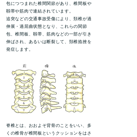
包につつまれた椎間関節があり、椎間板や
靱帯や筋肉で連結されています。
追突などの交通事故受傷により、頚椎が過
伸展・過屈曲状態となり、これらの関節
包、椎間板、靱帯、筋肉などの一部が引き
伸ばされ、あるいは断裂して、頚椎捻挫を
発症します。
脊椎とは、おおよそ背骨のことをいい、多
くの椎骨が椎間板というクッションをはさ