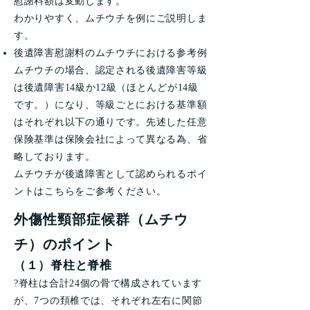
慰謝料額は変動します。
わかりやすく、ムチウチを例にご説明しま
す。
後遺障害慰謝料のムチウチにおける参考例
ムチウチの場合、認定される後遺障害等級
は後遺障害14級か12級（ほとんどが14級
です。）になり、等級ごとにおける基準額
はそれぞれ以下の通りです。先述した任意
保険基準は保険会社によって異なる為、省
略しております。
ムチウチが後遺障害として認められるポイ
ントはこちらをご参考ください。
外傷性頸部症候群（ムチウ
チ）のポイント
（１）脊柱と脊椎
?脊柱は合計24個の骨で構成されています
が、7つの頚椎では、それぞれ左右に関節