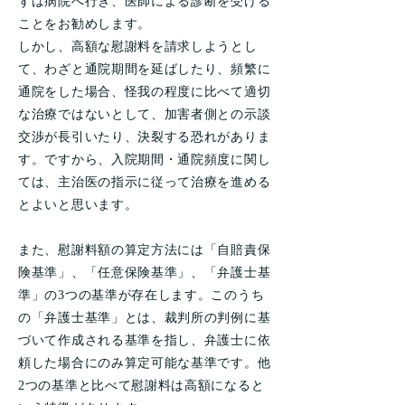
ずは病院へ行き、医師による診断を受ける
ことをお勧めします。
しかし、高額な慰謝料を請求しようとし
て、わざと通院期間を延ばしたり、頻繁に
通院をした場合、怪我の程度に比べて適切
な治療ではないとして、加害者側との示談
交渉が長引いたり、決裂する恐れがありま
す。ですから、入院期間・通院頻度に関し
ては、主治医の指示に従って治療を進める
とよいと思います。
また、慰謝料額の算定方法には「自賠責保
険基準」、「任意保険基準」、「弁護士基
準」の3つの基準が存在します。このうち
の「弁護士基準」とは、裁判所の判例に基
づいて作成される基準を指し、弁護士に依
頼した場合にのみ算定可能な基準です。他
2つの基準と比べて慰謝料は高額になると