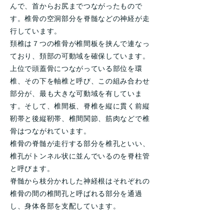
んで、首からお尻までつながったもので
す。椎骨の空洞部分を脊髄などの神経が走
行しています。
頚椎は７つの椎骨が椎間板を挟んで連なっ
ており、頚部の可動域を確保しています。
上位で頭蓋骨につながっている部位を環
椎、その下を軸椎と呼び、この組み合わせ
部分が、最も大きな可動域を有していま
す。そして、椎間板、脊椎を縦に貫く前縦
靭帯と後縦靭帯、椎間関節、筋肉などで椎
骨はつながれています。
椎骨の脊髄が走行する部分を椎孔といい、
椎孔がトンネル状に並んでいるのを脊柱管
と呼びます。
脊髄から枝分かれした神経根はそれぞれの
椎骨の間の椎間孔と呼ばれる部分を通過
し、身体各部を支配しています。