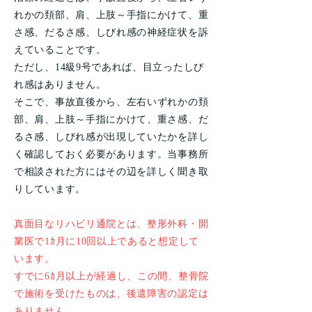
れかの頚部、肩、上肢～手指にかけて、重
さ感、だるさ感、しびれ感の神経症状を訴
えていることです。
ただし、14級9号であれば、目立ったしび
れ感はありません。
そこで、事故直後から、左右いずれかの頚
部、肩、上肢～手指にかけて、重さ感、だ
るさ感、しびれ感が出現していたかを詳し
く確認しておく必要があります。当事務所
で相談された方にはその辺を詳しく聞き取
りしています。
真面目なリハビリ通院とは、整形外科・開
業医で1ｶ月に10回以上であると想定して
います。
すでに6ｶ月以上が経過し、この間、整骨院
で施術を受けたものは、後遺障害の認定は
ありません。