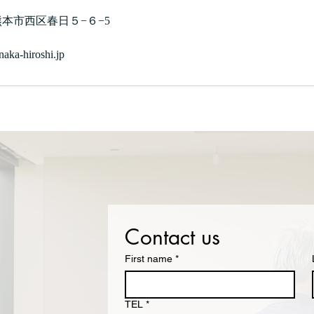
to, 熊本市西区春日５−６−5
aka-hiroshi.jp
Contact us
First name
*
TEL
*