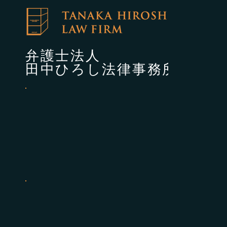
■
個人
債務整理
遺産相続
弁護士法人
交通事故
田中ひろし法律事務所
労働災害
​離婚・
熊本事務所 -KUMAMOTO
OFFICE-
熊本市西区春日5-6-5田中スクエアビル2F
TEL.096-312-8868
菊池事務所 -KUMAMOTO
OFFICE-