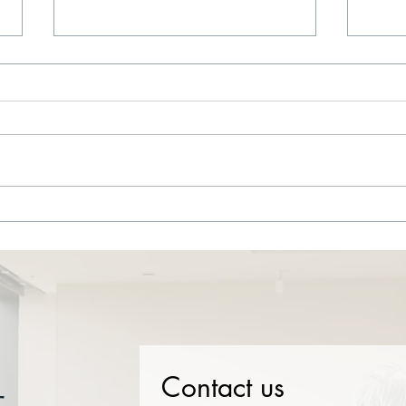
【持続化給付金詐欺の自首同
行】
持続化給付金詐欺の自首同行 新
型コロナウィルスの緊急対策とし
て、政府による持続化給付金制度
が作られました。ところが、すで
に報道されているように、持続化
新型
給付金詐欺事案として、全国の警
にも
察により虚偽の申請をした方に対
よう
する取締りが始まりました。弊事
務所でも、不正受給をした方やそ
の親族の方からのお問い合わせを
いただいております。 持続化給
付金詐欺は、フリーランズ等の方
Contact us
が、ある知人から話を持ちかけら
せ