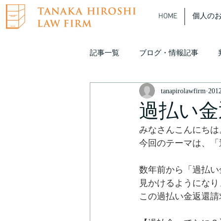
HOME
個人の
記事一覧
ブログ・情報記事
tanapirolawfirm
20
たなぴろ弁護士 動画解説
過払い金
みなさんこんにちは
今回のテーマは、「
数年前から「過払い
見かけるようになり
この過払い金返還請