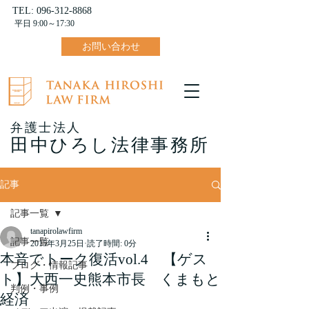
TEL:
096-312-8868
平日 9:00～17:30
お問い合わせ
弁護士法人
田中ひろし法律事務所
記事
記事一覧
tanapirolawfirm
記事一覧
2015年3月25日
読了時間: 0分
本音でトーク復活vol.4 【ゲス
ブログ・情報記事
ト】大西一史熊本市長 くまもと
判例・事例
経済