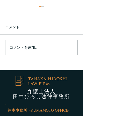
コメント
コメントを追加…
Youtubeチャンネルを開設
本音でトーク復活
いたしました
【ゲスト】前
くまもと経済
弁護士法人
田中ひろし法律事務所
熊本事務所 -KUMAMOTO OFFICE-