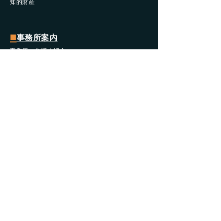
知的財産
■
事務所案内
事務所・弁護士紹介
法律相談の流れ Q&A
​弁護士報酬規程
ブログ・情報記事
お問い合わせ
個人情報保護方針
Contact
お問い合わせ
法律相談に関するお問い合わせは、