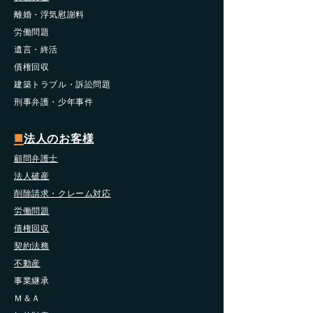
​離婚・浮気慰謝料
労働問題
遺言・終活
債権回収
​建築トラブル・訴訟問題
​刑事弁護・少年事件
■
法人のお客様
顧問弁護士
法人破産
削除請求・クレーム対応
労働問題
債権回収
契約法務
不動産
事業継承
Ｍ＆Ａ