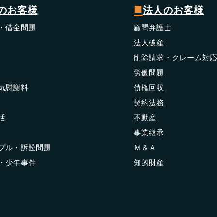
■
のお客様
法人のお客様
・借金問題
顧問弁護士
法人破産
削除請求・クレーム対
労働問題
浮気慰謝料
債権回収
契約法務
活
不動産
事業継承
ラブル・訴訟問題
Ｍ＆Ａ
護・少年事件
知的財産