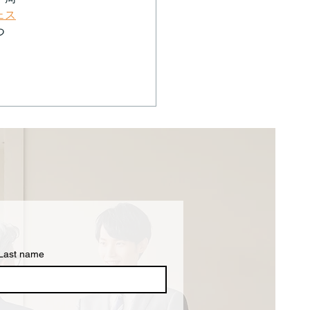
ェス
つ
Last name