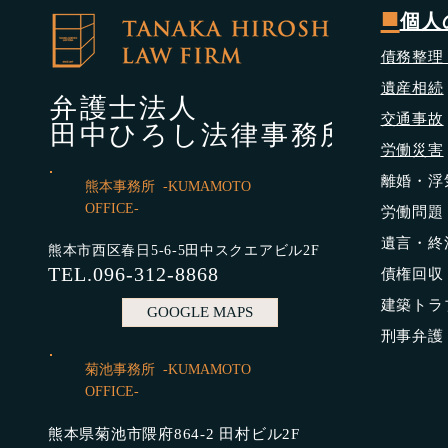
■
個人
債務整理
遺産相続
弁護士法人
交通事故
田中ひろし法律事務所
労働災害
​離婚・
熊本事務所 -KUMAMOTO
OFFICE-
労働問題
遺言・終
熊本市西区春日5-6-5田中スクエアビル2F
TEL.096-312-8868
債権回収
​建築ト
GOOGLE MAPS
​刑事弁
菊池事務所 -KUMAMOTO
OFFICE-
熊本県菊池市隈府864-2 田村ビル2F