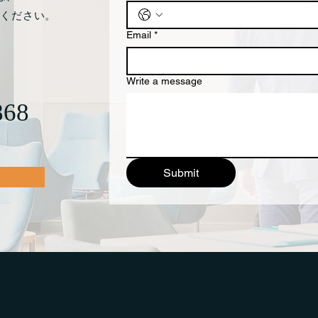
談ください。
Email
*
Write a message
868
Submit