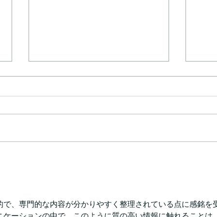
【持続化給付金詐欺の自首同
行】
持続化給付金詐欺の自首同行 新
型コロナウィルスの緊急対策とし
て、政府による持続化給付金制度
が作られました。ところが、すで
に報道されているように、持続化
新型
給付金詐欺事案として、全国の警
にも
察により虚偽の申請をした方に対
よう
する取締りが始まりました。弊事
務所でも、不正受給をした方やそ
的で、専門的な内容が分かりやすく整理されている点に感銘を
の親族の方からのお問い合わせを
ニケーションの中で、このように質の高い情報に触れることは