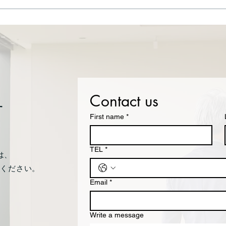
に報道されているように、持続化
新型
給付金詐欺事案として、全国の警
にも
察により虚偽の申請をした方に対
よう
する取締りが始まりました。弊事
務所でも、不正受給をした方やそ
の親族の方からのお問い合わせを
いただいております。 持続化給
付金詐欺は、フリーランズ等の方
Contact us
が、ある知人から話を持ちかけら
せ
れるなどし
First name
*
TEL
*
は、
談ください。
Email
*
Write a message