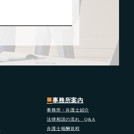
■
事務所案内
事務所・弁護士紹介
法律相談の流れ Q&A
​弁護士報酬規程
応