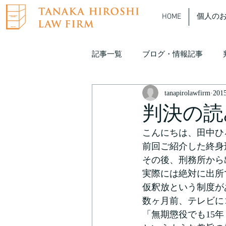
HOME
個人の
記事一覧
ブログ・情報記事
tanapirolawfirm
20
たなぴろ弁護士 動画解説
判決の読
こんにちは、田中ひ
前回ご紹介した終身
その後、刑務所から
実際には絶対に出所
仮釈放という制度が
数ヶ月前、テレビに
「無期懲役でも15