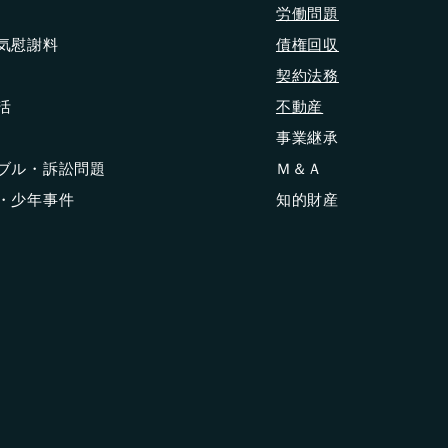
労働問題
浮気慰謝料
債権回収
契約法務
活
不動産
事業継承
ラブル・訴訟問題
Ｍ＆Ａ
護・少年事件
知的財産