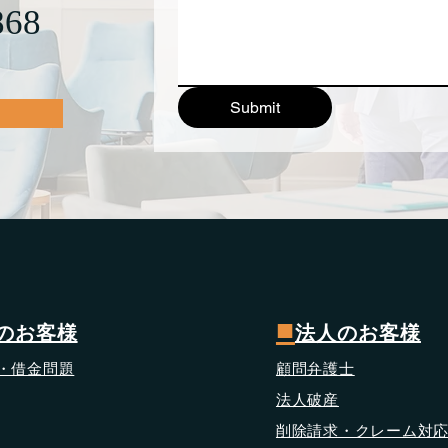
868
Submit
■
のお客様
法人のお客様
・借金問題
顧問弁護士
法人破産
削除請求・クレーム対