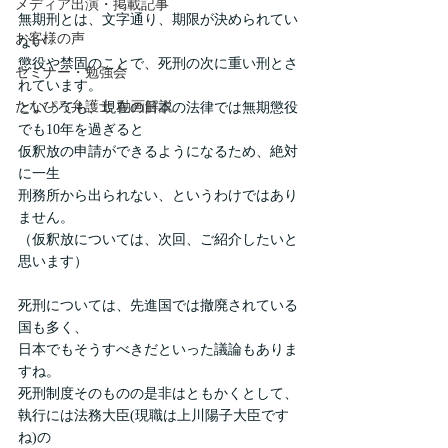
メディア出演・掲載記事
無期刑とは、文字通り、期限が決められてい
お客様の声
ない
懲役や禁固のことで、死刑の次に重い刑とさ
セミナー・勉強会
れています。
たなぴろ弁護士 動画解説
といっても、現在の日本の法律では無期懲役
でも10年を過ぎると
仮釈放の申請ができるようになるため、絶対
に一生
刑務所から出られない、というわけではあり
ません。
（仮釈放については、次回、ご紹介したいと
思います）
死刑については、先進国では撤廃されている
国も多く、
日本でもそうすべきだといった議論もありま
すね。
死刑制度そのものの是非はともかくとして、
執行には法務大臣(現職は上川陽子大臣です
ね)の