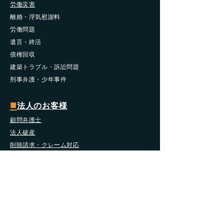
労働災害
​離婚・浮気慰謝料
労働問題
遺言・終活
債権回収
​建築トラブル・訴訟問題
​刑事弁護・少年事件
■
法人のお客様
顧問弁護士
法人破産
削除請求・クレーム対応
労働問題
債権回収
契約法務
不動産
事業継承
Ｍ＆Ａ