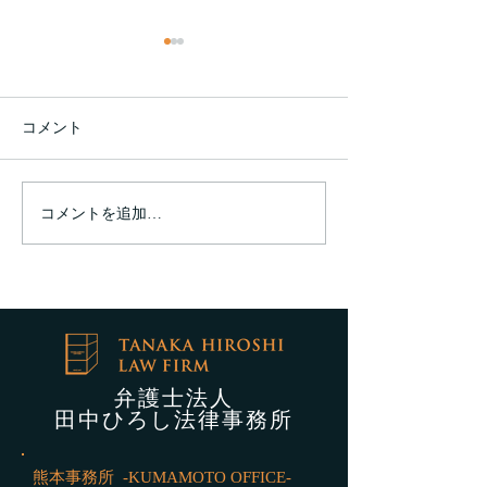
【持続化給付金詐欺の自
首同行】
持続化給付金詐欺の自首同行
コメント
新型コロナウィルスの緊急対
策として、政府による持続化
給付金制度が作られました。
コメントを追加…
新型コロナで影
ところが、すでに報道されて
た方にもローン
いるように、持続化給付金詐
ができるように
欺事案として、全国の警察に
た
より虚偽の申請をした方に対
する取締りが始まりました。
弊事務所でも、不正受給をし
た方やその親族の方からのお
弁護士法人
問い合わせをいただいており
田中ひろし法律事務所
ます。 持続化給付金詐欺は、
フリーランズ等の方が、ある
熊本事務所 -KUMAMOTO OFFICE-