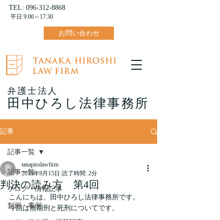
TEL:
096-312-8868
平日 9:00～17:30
お問い合わせ
弁護士法人
田中ひろし法律事務所
記事
記事一覧
tanapirolawfirm
記事一覧
2015年9月15日
読了時間: 2分
判決の読み方 第4回
ブログ・情報記事
こんにちは、田中ひろし法律事務所です。
判例・事例
今回は無期刑と死刑についてです。