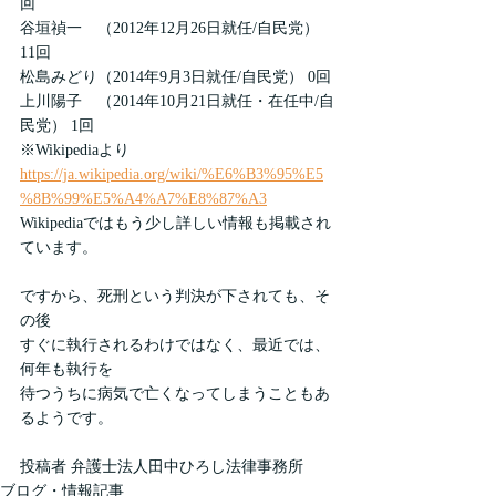
回
谷垣禎一　（2012年12月26日就任/自民党） 
11回
松島みどり（2014年9月3日就任/自民党） 0回
上川陽子　（2014年10月21日就任・在任中/自
民党） 1回
※Wikipediaより
https://ja.wikipedia.org/wiki/%E6%B3%95%E5
%8B%99%E5%A4%A7%E8%87%A3
Wikipediaではもう少し詳しい情報も掲載され
ています。
ですから、死刑という判決が下されても、そ
の後
すぐに執行されるわけではなく、最近では、
何年も執行を
待つうちに病気で亡くなってしまうこともあ
るようです。
投稿者 弁護士法人田中ひろし法律事務所
ブログ・情報記事