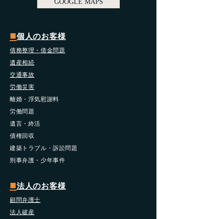
GOOGLE MAPS
■
個人のお客様
債務整理・借金問題
遺産相続
交通事故
労働災害
​離婚・浮気慰謝料
労働問題
遺言・終活
債権回収
​建築トラブル・訴訟問題
​刑事弁護・少年事件
■
法人のお客様
顧問弁護士
法人破産