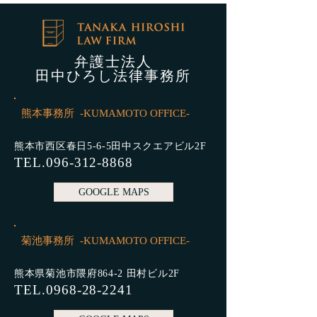
より虚偽の申請をした方に対
する取締りが始まりました。
弊事務所でも、不正受給をし
た方やその親族の方からのお
弁護士法人
問い合わせをいただいており
田中ひろし法律事務所
ます。 持続化給付金詐欺は、
フリーランズ等の方が、ある
熊本事務所 -KUMAMOTO OFFICE-
知人から話を持ちかけられる
などし
熊本市西区春日5-6-5田中スクエアビル2F
TEL.096-312-8868
GOOGLE MAPS
菊池事務所 -KUMAMOTO OFFICE-
熊本県菊池市隈府864-2 田村ビル2F
TEL.0968-28-2241