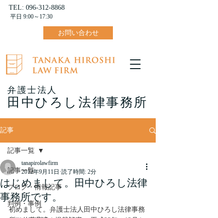
TEL:
096-312-8868
平日 9:00～17:30
お問い合わせ
弁護士法人
田中ひろし法律事務所
記事
記事一覧
tanapirolawfirm
記事一覧
2012年9月11日
読了時間: 2分
はじめまして。田中ひろし法律
ブログ・情報記事
事務所です。
判例・事例
初めまして。弁護士法人田中ひろし法律事務