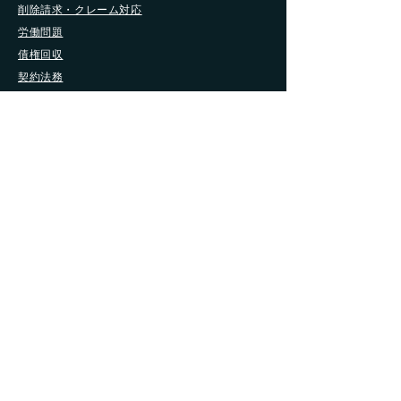
削除請求・クレーム対応
労働問題
債権回収
契約法務
不動産
事業継承
Ｍ＆Ａ
知的財産
■
事務所案内
事務所・弁護士紹介
法律相談の流れ Q&A
​弁護士報酬規程
ブログ・情報記事
お問い合わせ
個人情報保護方針