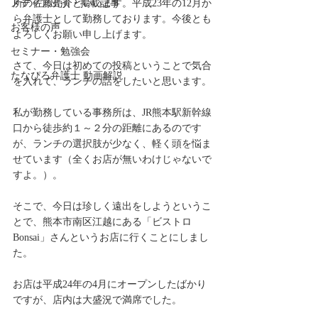
メディア出演・掲載記事
所の佐藤亮介といいます。平成23年の12月か
ら弁護士として勤務しております。今後とも
お客様の声
よろしくお願い申し上げます。
セミナー・勉強会
さて、今日は初めての投稿ということで気合
たなぴろ弁護士 動画解説
を入れて、ランチの話をしたいと思います。
私が勤務している事務所は、JR熊本駅新幹線
口から徒歩約１～２分の距離にあるのです
が、ランチの選択肢が少なく、軽く頭を悩ま
せています（全くお店が無いわけじゃないで
すよ。）。
そこで、今日は珍しく遠出をしようというこ
とで、熊本市南区江越にある「ビストロ　
Bonsai」さんというお店に行くことにしまし
た。
お店は平成24年の4月にオープンしたばかり
ですが、店内は大盛況で満席でした。