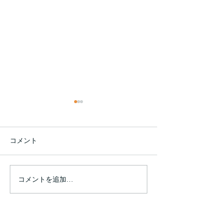
【持続化給付金詐欺の自
首同行】
持続化給付金詐欺の自首同行
コメント
新型コロナウィルスの緊急対
策として、政府による持続化
給付金制度が作られました。
コメントを追加…
新型コロナで影
ところが、すでに報道されて
た方にもローン
いるように、持続化給付金詐
ができるように
欺事案として、全国の警察に
た